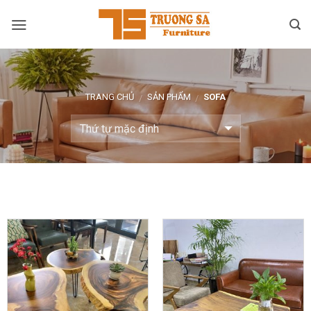
Skip
to
content
TRANG CHỦ
SẢN PHẨM
SOFA
/
/