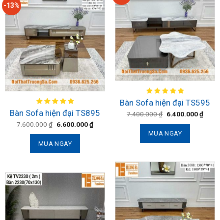
-13%
Bàn Sofa hiện đại TS595
Bàn Sofa hiện đại TS895
7.400.000
₫
6.400.000
₫
7.600.000
₫
6.600.000
₫
MUA NGAY
MUA NGAY