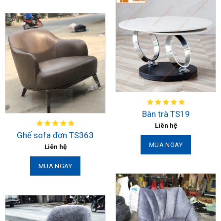
Bàn trà TS19
Liên hệ
Ghế sofa đơn TS363
MUA NGAY
Liên hệ
MUA NGAY