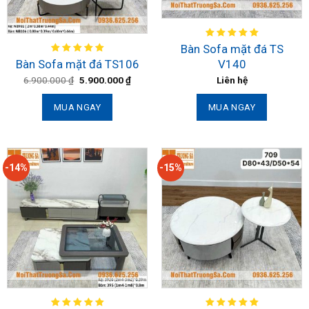
Bàn Sofa mặt đá TS
V140
Bàn Sofa mặt đá TS106
Liên hệ
6.900.000
₫
5.900.000
₫
MUA NGAY
MUA NGAY
-14%
-15%