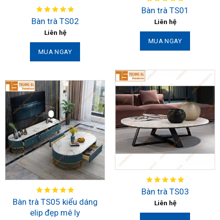
Bàn trà TS01
Bàn trà TS02
Liên hệ
Liên hệ
MUA NGAY
MUA NGAY
Bàn trà TS03
Bàn trà TS05 kiểu dáng
Liên hệ
elip đẹp mê ly