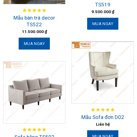
TS519
9.500.000
₫
Mẫu bàn trà decor
TS522
MUA NGAY
11.500.000
₫
MUA NGAY
Mẫu Sofa đơn D02
Liên hệ
Sofa băng TS502
MUA NGAY