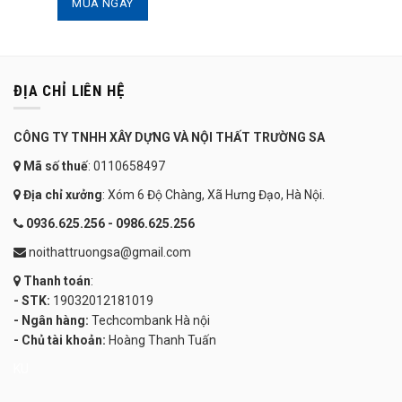
MUA NGAY
ĐỊA CHỈ LIÊN HỆ
CÔNG TY TNHH XÂY DỰNG VÀ NỘI THẤT TRƯỜNG SA
Mã số thuế
: 0110658497
Địa chỉ xưởng
: Xóm 6 Độ Chàng, Xã Hưng Đạo, Hà Nội.
0936.625.256 - 0986.625.256
noithattruongsa@gmail.com
Thanh toán
:
- STK:
19032012181019
- Ngân hàng:
Techcombank Hà nội
- Chủ tài khoản:
Hoàng Thanh Tuấn
KU