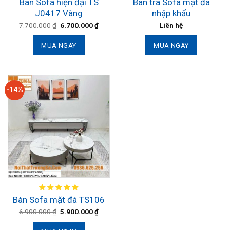
Bàn Sofa hiện đại TS
Bàn trà Sofa mặt đá
J0417 Vàng
nhập khẩu
7.700.000
₫
6.700.000
₫
Liên hệ
MUA NGAY
MUA NGAY
-14%
Bàn Sofa mặt đá TS106
6.900.000
₫
5.900.000
₫