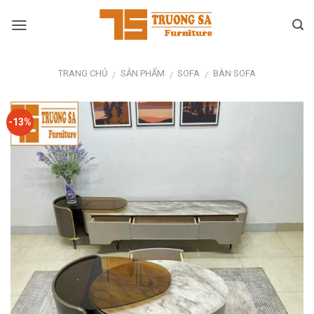
Skip
to
content
TRANG CHỦ
SẢN PHẨM
SOFA
BÀN SOFA
/
/
/
-13%