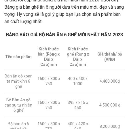
Bảng giá bàn ghế ăn 6 người dựa trên mẫu mới, đẹp và sang
trọng. Hy vọng sẽ là gợi ý giúp bạn lựa chọn sản phẩm bàn
ăn chất lượng nhất.
BẢNG
BÁO GIÁ BỘ BÀN ĂN 6 GHẾ MỚI NHẤT NĂM 2023
Kích thước
Kích thước
bàn (Rộng x
ghế (Rộng x
Giá thành/ bộ
Tên sản phẩm
Dài x
Dài x
(VNĐ)
Cao)mm
Cao)mm
Bàn ăn gỗ xoan
1600 x 800 x
400 x 400x
ta mặt kính 6
4.400.000₫
750
1000
ghế
Bộ Bàn Ăn gỗ
1600 x 800 x
395 x 815 x
cao su tự nhiên
4.500.000 ₫
750
450
6 ghế
Bộ bàn ăn 6
1600 x 800 x
400 x 420 x
8.200.000₫
ghế gỗ sồi
750
940