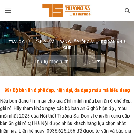
Skip
to
content
TRANG CHỦ
SẢN PHẨM
BÀN GHẾ PHÒNG ĂN
BỘ BÀN ĂN 6
/
/
/
GHẾ
99+ Bộ bàn ăn 6 ghế đẹp, hiện đại, đa dạng mẫu mã kiểu dáng
Nếu bạn đang tìm mua cho gia đình mình mẫu bàn ăn 6 ghế đẹp,
giá rẻ. Hãy tham khảo ngay các bộ bàn ăn 6 ghế hiện đại, mẫu
mới nhất 2023 của Nội thất Trường Sa. Đơn vị chuyên cung cấp
bàn ăn giá rẻ tại Hà Nội được nhiều khách hàng lựa chọn nhất
hiện nay. Liên hệ ngay: 0936.625.256 để được tư vấn và báo giá