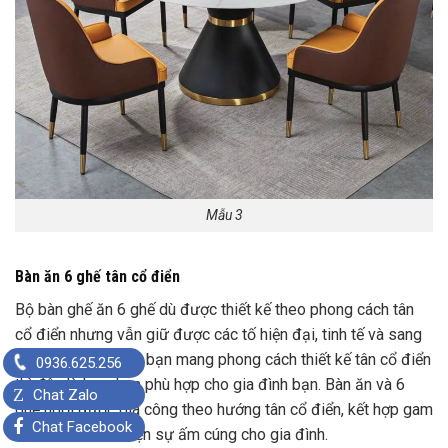
Mẫu 3
Bàn ăn 6 ghế tân cổ điển
Bộ bàn ghế ăn 6 ghế
dù được thiết kế theo phong cách tân
cổ điển nhưng vẫn giữ được các tố hiện đại, tinh tế và sang
trọng. Nếu căn nhà bạn mang phong cách thiết kế tân cổ điển
0936.625.256
thì đây là lựa chọn phù hợp cho gia đình bạn. Bàn ăn và 6
Z
Chat Zalo
ghế ngồi được gia công theo hướng tân cổ điển, kết hợp gam
Chat Facebook
màu nâu tối thể hiện sự ấm cúng cho gia đình.