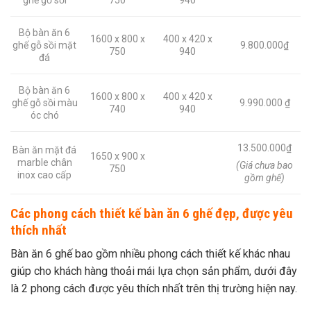
Bộ bàn ăn 6
1600 x 800 x
400 x 420 x
ghế gỗ sồi mặt
9.800.000₫
750
940
đá
Bộ bàn ăn 6
1600 x 800 x
400 x 420 x
ghế gỗ sồi màu
9.990.000 ₫
740
940
óc chó
13.500.000₫
Bàn ăn mặt đá
1650 x 900 x
marble chân
(
Giá
chưa bao
750
inox cao cấp
gồm ghế)
Các phong cách thiết kế bàn ăn 6 ghế đẹp, được yêu
thích nhất
Bàn ăn 6 ghế
bao gồm nhiều phong cách thiết kế khác nhau
giúp cho khách hàng thoải mái lựa chọn sản phẩm, dưới đây
là 2 phong cách được yêu thích nhất trên thị trường hiện nay.