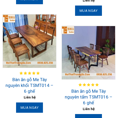
Liên hệ
MUA NGAY
Bàn ăn gỗ Me Tây
nguyên khối TSMT014 –
6 ghế
Bàn ăn gỗ Me Tây
nguyên tấm TSMT016 –
Liên hệ
6 ghế
MUA NGAY
Liên hệ