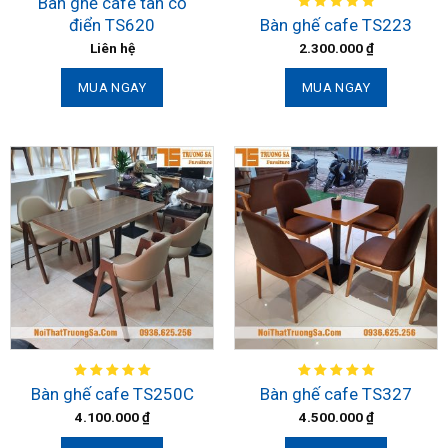
Bàn ghế cafe tân cổ
điển TS620
Bàn ghế cafe TS223
Liên hệ
2.300.000
₫
MUA NGAY
MUA NGAY
Bàn ghế cafe TS250C
Bàn ghế cafe TS327
4.100.000
₫
4.500.000
₫