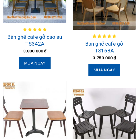
Bàn ghế cafe gỗ cao su
TS342A
Bàn ghế cafe gỗ
TS168A
3.800.000
₫
3.750.000
₫
MUA NGAY
MUA NGAY