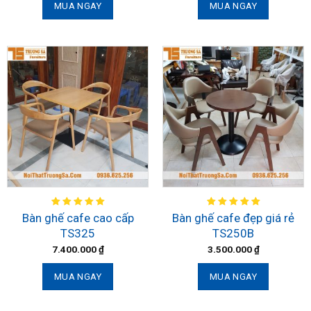
MUA NGAY
MUA NGAY
Bàn ghế cafe cao cấp
Bàn ghế cafe đẹp giá rẻ
TS325
TS250B
7.400.000
₫
3.500.000
₫
MUA NGAY
MUA NGAY