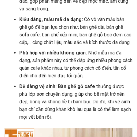
đáo, góp phần mang đến vẻ đẹp mộc mạc, ấm cúng
và sang trọng.
Kiểu dáng, mẫu mã đa dạng:
Có vô vàn mẫu bàn
ghế gỗ để bạn lựa chọn như; bàn ghế dài, bàn ghế
sofa cafe, bàn ghế xếp mini, bàn ghế gỗ bọc đệm cao
cấp,… cùng chất liệu, màu sắc và kích thước đa dạng.
Phù hợp với nhiều không gian:
Nhờ mẫu mã đa
dạng, sản phẩm này có thể đáp ứng nhiều phong cách
quán cafe khác nhau, từ phong cách cổ điển, tân cổ
điển cho đến hiện đại, tối giản,…
Dễ dàng vệ sinh: Bàn ghế gỗ cafe
thường được
phủ lớp sơn chuyên dụng, giúp cho bề mặt trở nên
đẹp, bóng và không hề bị bám bụi. Do đó, khi vệ sinh
bạn chỉ cần dùng khăn khô lau qua là có thể làm sạch
mọi vết bẩn rồi.