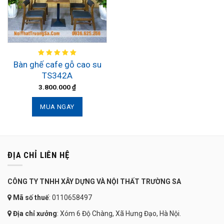
Bàn ghế cafe gỗ cao su
TS342A
3.800.000
₫
MUA NGAY
ĐỊA CHỈ LIÊN HỆ
CÔNG TY TNHH XÂY DỰNG VÀ NỘI THẤT TRƯỜNG SA
Mã số thuế
: 0110658497
Địa chỉ xưởng
: Xóm 6 Độ Chàng, Xã Hưng Đạo, Hà Nội.