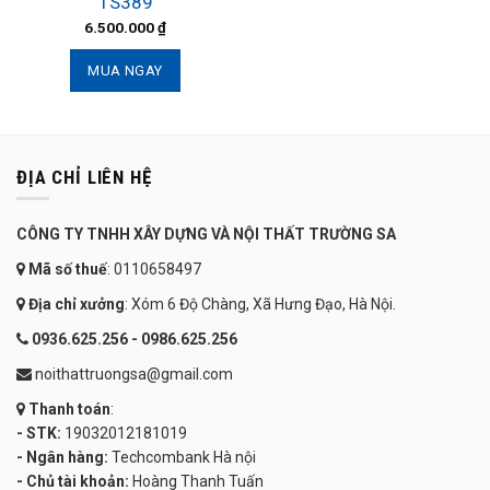
TS389
6.500.000
₫
MUA NGAY
ĐỊA CHỈ LIÊN HỆ
CÔNG TY TNHH XÂY DỰNG VÀ NỘI THẤT TRƯỜNG SA
Mã số thuế
: 0110658497
Địa chỉ xưởng
: Xóm 6 Độ Chàng, Xã Hưng Đạo, Hà Nội.
0936.625.256 - 0986.625.256
noithattruongsa@gmail.com
Thanh toán
:
- STK:
19032012181019
- Ngân hàng:
Techcombank Hà nội
- Chủ tài khoản:
Hoàng Thanh Tuấn