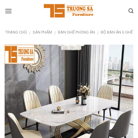
Skip
to
content
TRANG CHỦ
SẢN PHẨM
BÀN GHẾ PHÒNG ĂN
BỘ BÀN ĂN 6 GHẾ
/
/
/