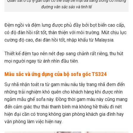
Quan sát ở cự ly gần bạn có thể thấy bề mặt da sáng bóng có những
đường vân sắc sảo và tinh tế
Đệm ngồi và đệm lưng được phủ đầy bởi bọt biển cao cấp,
có độ đàn hồi rất tốt, thân thiện với môi trường. Mút chịu lực
cường độ cao, đai đàn hồi tốt, nhập khẩu từ Malaysia.
Thiết kế đệm tạo nên nét đẹp sang chảnh rất riêng, thu hút
mọi người ngay từ ánh nhìn đầu tiên.
Màu sắc và ứng dụng của bộ sofa góc TS324
Sự nhã nhặn toát ra từ gam màu nâu tây trang nhã đem đến
những trải nghiệm khó quên cho khách hàng khi được nhìn
ngắm mẫu ghế sofa này. Đồng thời gam màu này cũng mang
đến cảm giác thư thái thanh bình mà không hề thiếu đi nét
hiện đại cần có trong không gian phòng khách gia đình hay
văn phòng làm việc hiện nay.