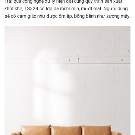
Trải qua công nghệ xử lý hiện đại cùng quy trình sản xuất
khắt khe, TS324 có lớp da mềm mịn, mướt mát. Người dùng
sẽ có cảm giác như được ôm ấp, bồng bềnh như sương mây.