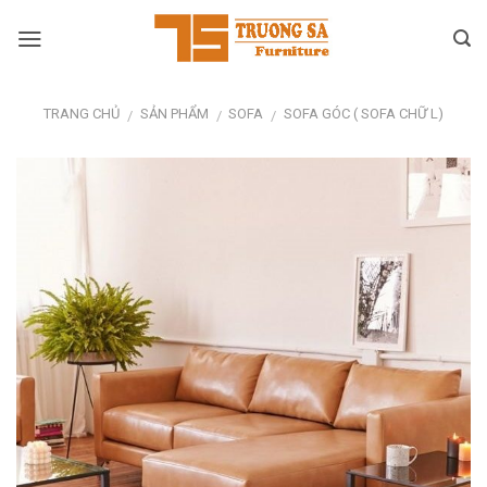
Skip
to
content
TRANG CHỦ
SẢN PHẨM
SOFA
SOFA GÓC ( SOFA CHỮ L)
/
/
/