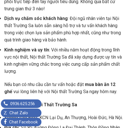
phối trực tiếp đến tay người tiêu dùng. Không qua bất cứ
trung gian thứ 3 nào!
Dịch vụ chăm sóc khách hàng
: Đội ngũ nhân viên tại Nội
thất Trường Sa luôn sẵn sàng hỗ trợ và tư vấn khách hàng
trong việc chọn lựa sản phẩm phù hợp nhất, cũng như trong
quá trình giao hàng và bảo hành.
Kinh nghiệm và uy tín
: Với nhiều năm hoạt động trong lĩnh
vực nội thất, Nội thất Trường Sa đã xây dựng được uy tín và
kinh nghiệm vững chắc trong việc cung cấp sản phẩm chất
lượng.
Nếu bạn có nhu cầu cần tư vấn hoặc đặt
mua bàn ăn 12
ghế
vui lòng liên hệ với Nội thất Trường Sa ngay hôm nay.
0936.625.256
Công ty TNHH Nội Thất Trường Sa
Z
Chat Zalo
Xưởng sản xuất:
KCN Lại Dụ, An Thượng, Hoài Đức, Hà Nội.
Chat Facebook
Địa chỉ:
Số 85 đường Đông La Đại Thành, Thôn Đồng Nhân,