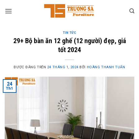
Skip
to
content
TIN TỨC
29+ Bộ bàn ăn 12 ghế (12 người) đẹp, giá
tốt 2024
ĐƯỢC ĐĂNG TRÊN
24 THÁNG 1, 2024
BỞI
HOÀNG THANH TUẤN
24
Th1