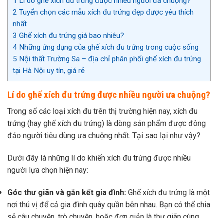
1
Lí do ghế xích đu trứng được nhiều người ưa chuộng?
2
Tuyển chọn các mẫu xích đu trứng đẹp được yêu thích
nhất
3
Ghế xích đu trứng giá bao nhiêu?
4
Những ứng dụng của ghế xích đu trứng trong cuộc sống
5
Nội thất Trường Sa – địa chỉ phân phối ghế xích đu trứng
tại Hà Nội uy tín, giá rẻ
Lí do ghế xích đu trứng được nhiều người ưa chuộng?
Trong số các loại xích đu trên thị trường hiện nay, xích đu
trứng (hay ghế xích đu trứng) là dòng sản phẩm được đông
đảo người tiêu dùng ưa chuộng nhất. Tại sao lại như vậy?
Dưới đây là những lí do khiến xích đu trứng được nhiều
người lựa chọn hiện nay:
Góc thư giãn và gắn kết gia đình:
Ghế xích đu trứng là một
nơi thú vị để cả gia đình quây quần bên nhau. Bạn có thể chia
sẻ câu chuyện, trò chuyện, hoặc đơn giản là thư giãn cùng