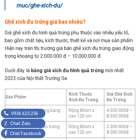
muc/ghe-xich-du/
Ghế xích đu trứng giá bao nhiêu?
Giá ghế xích đu hình quả trứng phụ thuộc vào nhiều yếu tố,
bao gồm chất liệu, kích thước, thiết kế và nơi mua sản phẩm.
Hiện nay trên thị trường giá bán ghế xích đu trứng giao động
trong khoảng từ 2.000.000 đ – 10.000.000 đ.
Dưới đây là
bảng giá xích đu hình quả trứng
mới nhất
2023 của Nội thất Trường Sa
Kích Thước
Giá Ghế Xích
Sản Phẩm
Xích Đu Trứng
Đu Trứng
Xích đu hình quả trứng bằng
Rộng 80cm x
4.500.000đ –
0936.625.256
mây tự nhiên
cao 120 cm
8.500.000đ
Z
Chat Zalo
Ghế xích đu hình quản trứng
Rộng 80cm x
2.200.000đ –
nhựa giả mây
cao 120 cm
8.000.000đ
Chat Facebook