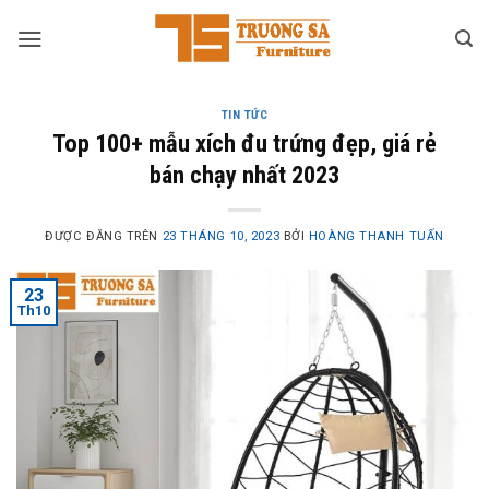
Skip
to
content
TIN TỨC
Top 100+ mẫu xích đu trứng đẹp, giá rẻ
bán chạy nhất 2023
ĐƯỢC ĐĂNG TRÊN
23 THÁNG 10, 2023
BỞI
HOÀNG THANH TUẤN
23
Th10