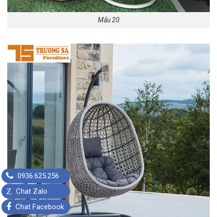
Mẫu 20
0936.625.256
Z
Chat Zalo
Chat Facebook