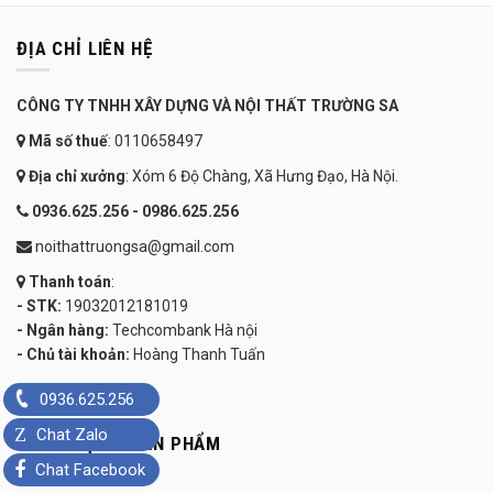
ĐỊA CHỈ LIÊN HỆ
CÔNG TY TNHH XÂY DỰNG VÀ NỘI THẤT TRƯỜNG SA
Mã số thuế
: 0110658497
Địa chỉ xưởng
: Xóm 6 Độ Chàng, Xã Hưng Đạo, Hà Nội.
0936.625.256 - 0986.625.256
noithattruongsa@gmail.com
Thanh toán
:
- STK:
19032012181019
- Ngân hàng:
Techcombank Hà nội
- Chủ tài khoản:
Hoàng Thanh Tuấn
KU
0936.625.256
Z
Chat Zalo
DANH MỤC – SẢN PHẨM
Chat Facebook