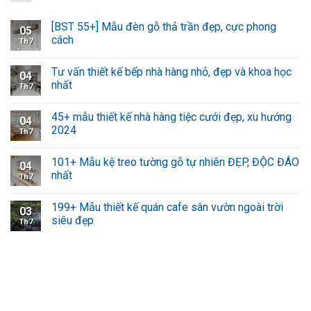
[BST 55+] Mẫu đèn gỗ thả trần đẹp, cực phong
05
cách
Th7
Tư vấn thiết kế bếp nhà hàng nhỏ, đẹp và khoa học
04
nhất
Th7
45+ mẫu thiết kế nhà hàng tiệc cưới đẹp, xu hướng
04
2024
Th7
101+ Mẫu kệ treo tường gỗ tự nhiên ĐẸP, ĐỘC ĐÁO
04
nhất
Th7
199+ Mẫu thiết kế quán cafe sân vườn ngoài trời
03
siêu đẹp
Th7