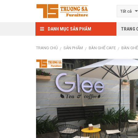
Skip
to
content
DANH MỤC SẢN PHẨM
TRANG 
TRANG CHỦ
SẢN PHẨM
BÀN GHẾ CAFE
BÀN GHẾ
/
/
/