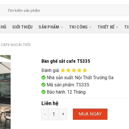
CHỦ
GIỚI THIỆU
SẢN PHẨM
THI CÔNG
THIẾT KẾ
TI
 CAFE NGOÀI TRỜI
Bàn ghế sắt cafe TS335
Đánh giá
:
Nhà sản xuất: Nội Thất Trường Sa
Mã sản phẩm: TS335
Bảo hành: 12 Tháng
Liên hệ
MUA NGAY