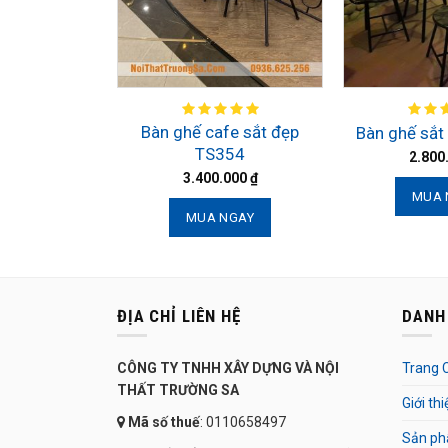
Bàn ghế cafe sắt đẹp
Bàn ghế sắt
TS354
2.800
3.400.000
₫
MUA 
MUA NGAY
ĐỊA CHỈ LIÊN HỆ
DANH
CÔNG TY TNHH XÂY DỰNG VÀ NỘI
Trang 
THẤT TRƯỜNG SA
Giới thi
Mã số thuế
: 0110658497
Sản p