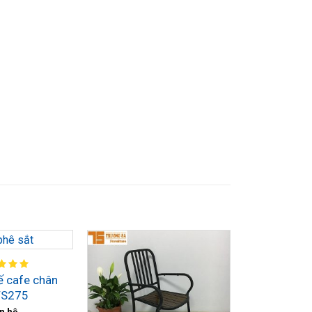
ế cafe chân
TS275