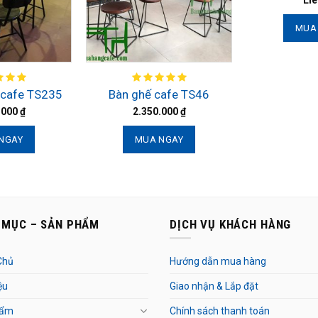
Liê
MUA
 cafe TS235
Bàn ghế cafe TS46
.000
₫
2.350.000
₫
NGAY
MUA NGAY
 MỤC – SẢN PHẨM
DỊCH VỤ KHÁCH HÀNG
Chủ
Hướng dẫn mua hàng
ệu
Giao nhận & Lắp đặt
hẩm
Chính sách thanh toán