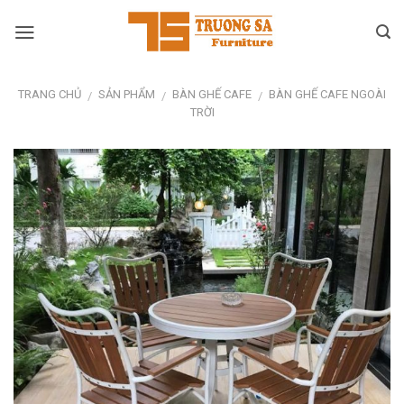
Skip
to
content
TRANG CHỦ
SẢN PHẨM
BÀN GHẾ CAFE
BÀN GHẾ CAFE NGOÀI
/
/
/
TRỜI