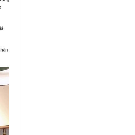
ọ
iá
nhân