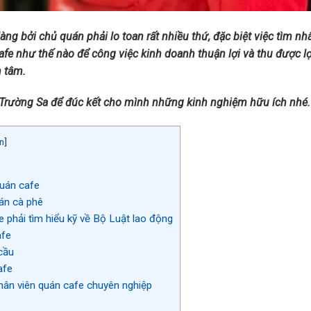
ng bởi chủ quán phải lo toan rất nhiều thứ, đặc biệt việc tìm nh
afe như thế nào để công việc kinh doanh thuận lợi và thu được lợ
n tâm.
 Trường Sa để đúc kết cho mình những kinh nghiệm hữu ích nhé.
n
]
quán cafe
án cà phê
 phải tìm hiểu kỹ về Bộ Luật lao động
afe
cầu
afe
hân viên quán cafe chuyên nghiệp