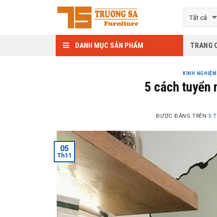
Skip
to
content
DANH MỤC SẢN PHẨM
TRANG 
KINH NGHIỆ
5 cách tuyển 
ĐƯỢC ĐĂNG TRÊN
5 
05
Th11