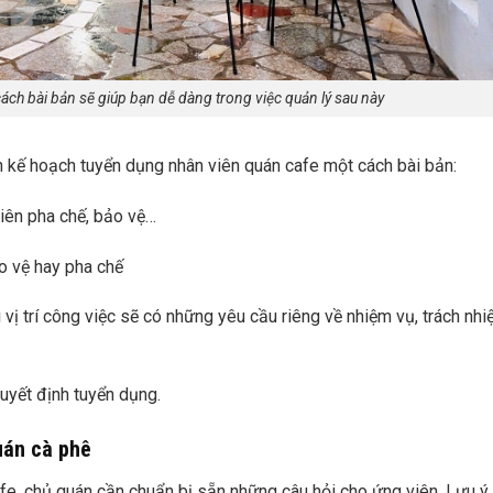
ách bài bản sẽ giúp bạn dễ dàng trong việc quản lý sau này
 kế hoạch tuyển dụng nhân viên quán cafe một cách bài bản:
 viên pha chế, bảo vệ…
o vệ hay pha chế
i vị trí công việc sẽ có những yêu cầu riêng về nhiệm vụ, trách nh
quyết định tuyển dụng.
uán cà phê
afe, chủ quán cần chuẩn bị sẵn những câu hỏi cho ứng viên. Lưu ý