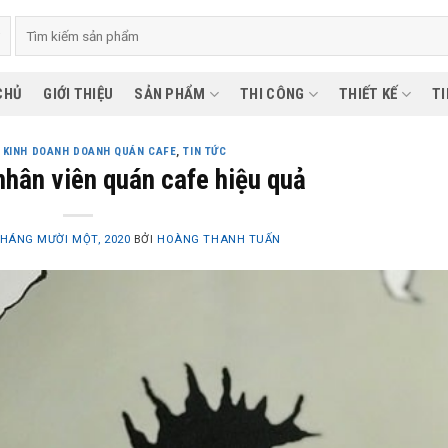
CHỦ
GIỚI THIỆU
SẢN PHẨM
THI CÔNG
THIẾT KẾ
TI
M KINH DOANH DOANH QUÁN CAFE
,
TIN TỨC
nhân viên quán cafe hiệu quả
THÁNG MƯỜI MỘT, 2020
BỞI
HOÀNG THANH TUẤN