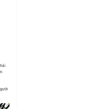
phải
ệc
người