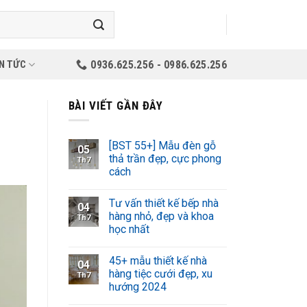
N TỨC
0936.625.256 - 0986.625.256
BÀI VIẾT GẦN ĐÂY
[BST 55+] Mẫu đèn gỗ
05
thả trần đẹp, cực phong
Th7
cách
Tư vấn thiết kế bếp nhà
04
hàng nhỏ, đẹp và khoa
Th7
học nhất
45+ mẫu thiết kế nhà
04
hàng tiệc cưới đẹp, xu
Th7
hướng 2024