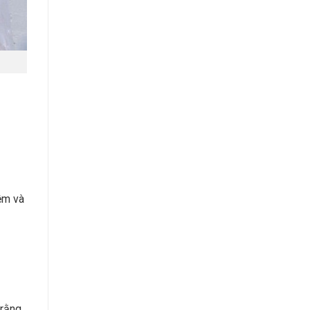
iệm và
 rằng