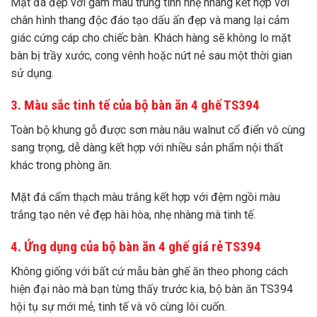
Mặt đá đẹp với gam màu trung tính nhẹ nhàng kết hợp với
chân hình thang độc đáo tạo dấu ấn đẹp và mang lại cảm
giác cứng cáp cho chiếc bàn. Khách hàng sẽ không lo mặt
bàn bị trầy xước, cong vênh hoặc nứt nẻ sau một thời gian
sử dụng.
3. Màu sắc tinh tế của bộ bàn ăn 4 ghế TS394
Toàn bộ khung gỗ được sơn màu nâu walnut cổ điển vô cùng
sang trọng, dễ dàng kết hợp với nhiều sản phẩm nội thất
khác trong phòng ăn.
Mặt đá cẩm thạch màu trắng kết hợp với đệm ngồi màu
trắng tạo nên vẻ đẹp hài hòa, nhẹ nhàng mà tinh tế.
4. Ứng dụng của bộ bàn ăn 4 ghế giá rẻ TS394
Không giống với bất cứ mẫu bàn ghế ăn theo phong cách
hiện đại nào mà bạn từng thấy trước kia, bộ bàn ăn TS394
hội tụ sự mới mẻ, tinh tế và vô cùng lôi cuốn.