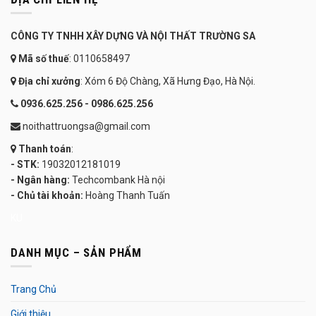
CÔNG TY TNHH XÂY DỰNG VÀ NỘI THẤT TRƯỜNG SA
Mã số thuế
: 0110658497
Địa chỉ xưởng
: Xóm 6 Độ Chàng, Xã Hưng Đạo, Hà Nội.
0936.625.256 - 0986.625.256
noithattruongsa@gmail.com
Thanh toán
:
- STK:
19032012181019
- Ngân hàng:
Techcombank Hà nội
- Chủ tài khoản:
Hoàng Thanh Tuấn
KU
DANH MỤC – SẢN PHẨM
Trang Chủ
Giới thiệu