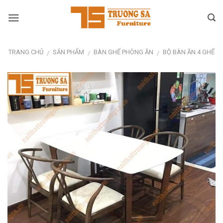
Skip
to
content
TRANG CHỦ
SẢN PHẨM
BÀN GHẾ PHÒNG ĂN
BỘ BÀN ĂN 4 GHẾ
/
/
/