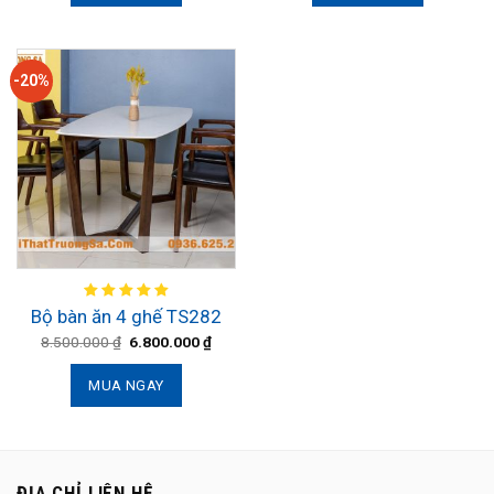
-20%
Bộ bàn ăn 4 ghế TS282
8.500.000
₫
6.800.000
₫
MUA NGAY
ĐỊA CHỈ LIÊN HỆ