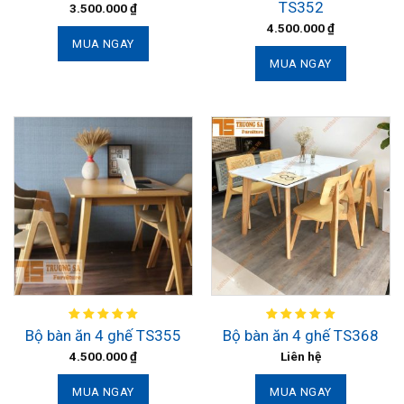
TS352
3.500.000
₫
4.500.000
₫
MUA NGAY
MUA NGAY
Bộ bàn ăn 4 ghế TS355
Bộ bàn ăn 4 ghế TS368
4.500.000
₫
Liên hệ
MUA NGAY
MUA NGAY