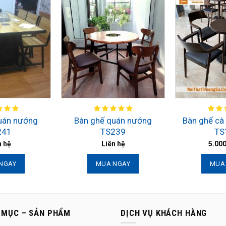
uán nướng
Bàn ghế quán nướng
Bàn ghế cà
241
TS239
TS
n hệ
Liên hệ
5.00
NGAY
MUA NGAY
MUA
 MỤC – SẢN PHẨM
DỊCH VỤ KHÁCH HÀNG