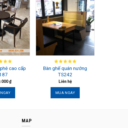
 phê cao cấp
Bàn ghế quán nướng
187
TS242
0.000
₫
Liên hệ
 NGAY
MUA NGAY
MAP