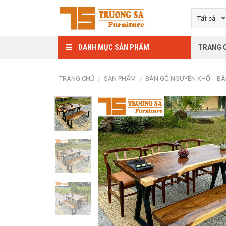
Skip
to
content
DANH MỤC SẢN PHẨM
TRANG 
TRANG CHỦ
SẢN PHẨM
BÀN GỖ NGUYÊN KHỐI - B
/
/