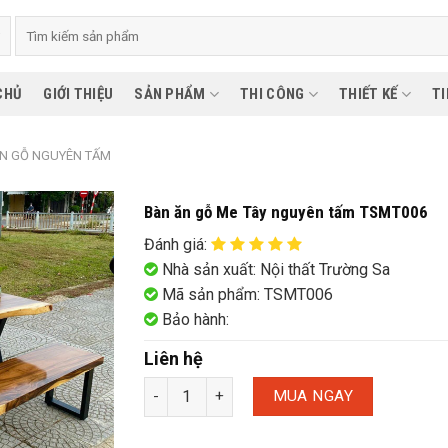
CHỦ
GIỚI THIỆU
SẢN PHẨM
THI CÔNG
THIẾT KẾ
TI
ÀN GỖ NGUYÊN TẤM
Bàn ăn gỗ Me Tây nguyên tấm TSMT006
Đánh giá
:
Nhà sản xuất: Nội thất Trường Sa
Mã sản phẩm: TSMT006
Bảo hành:
Liên hệ
MUA NGAY