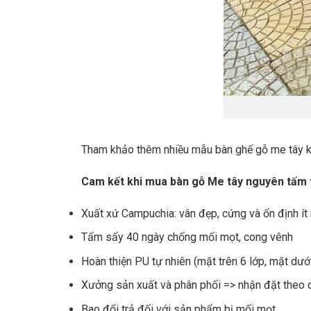
Tham khảo thêm nhiều mẫu bàn ghế gỗ me tây k
Cam kết khi mua bàn gỗ Me tây nguyên tấm t
Xuất xứ Campuchia: vân đẹp, cứng và ổn định ít
Tẩm sấy 40 ngày chống mối mọt, cong vênh
Hoàn thiện PU tự nhiên (mặt trên 6 lớp, mặt dướ
Xưởng sản xuất và phân phối => nhận đặt theo 
Bao đổi trả đối với sản phẩm bị mối mọt.