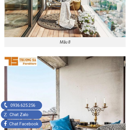
Mẫu 8
0936.625.256
Z
Chat Zalo
Chat Facebook