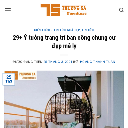
Skip
to
content
KIẾN THỨC - TIN TỨC NHÀ ĐẸP
,
TIN TỨC
29+ Ý tưởng trang trí ban công chung cư
đẹp mê ly
ĐƯỢC ĐĂNG TRÊN
25 THÁNG 3, 2024
BỞI
HOÀNG THANH TUẤN
25
Th3