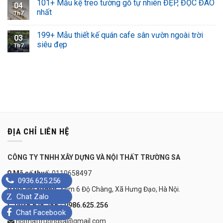
101+ Mẫu kệ treo tường gỗ tự nhiên ĐẸP, ĐỘC ĐÁO
04
nhất
Th7
199+ Mẫu thiết kế quán cafe sân vườn ngoài trời
03
siêu đẹp
Th7
ĐỊA CHỈ LIÊN HỆ
CÔNG TY TNHH XÂY DỰNG VÀ NỘI THẤT TRƯỜNG SA
Mã số thuế
: 0110658497
0936.625.256
Địa chỉ xưởng
: Xóm 6 Độ Chàng, Xã Hưng Đạo, Hà Nội.
Z
Chat Zalo
0936.625.256 - 0986.625.256
Chat Facebook
noithattruongsa@gmail.com