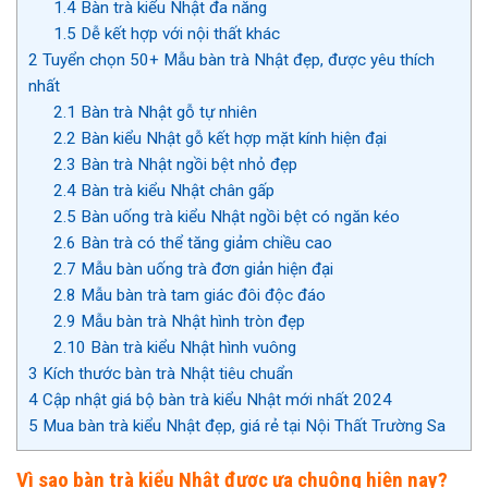
1.4
Bàn trà kiểu Nhật đa năng
1.5
Dễ kết hợp với nội thất khác
2
Tuyển chọn 50+ Mẫu bàn trà Nhật đẹp, được yêu thích
nhất
2.1
Bàn trà Nhật gỗ tự nhiên
2.2
Bàn kiểu Nhật gỗ kết hợp mặt kính hiện đại
2.3
Bàn trà Nhật ngồi bệt nhỏ đẹp
2.4
Bàn trà kiểu Nhật chân gấp
2.5
Bàn uống trà kiểu Nhật ngồi bệt có ngăn kéo
2.6
Bàn trà có thể tăng giảm chiều cao
2.7
Mẫu bàn uống trà đơn giản hiện đại
2.8
Mẫu bàn trà tam giác đôi độc đáo
2.9
Mẫu bàn trà Nhật hình tròn đẹp
2.10
Bàn trà kiểu Nhật hình vuông
3
Kích thước bàn trà Nhật tiêu chuẩn
4
Cập nhật giá bộ bàn trà kiểu Nhật mới nhất 2024
5
Mua bàn trà kiểu Nhật đẹp, giá rẻ tại Nội Thất Trường Sa
Vì sao bàn trà kiểu Nhật được ưa chuộng hiện nay?