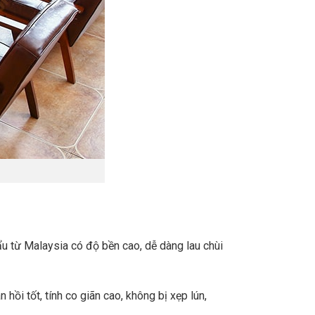
u từ Malaysia có độ bền cao, dễ dàng lau chùi
i tốt, tính co giãn cao, không bị xẹp lún,