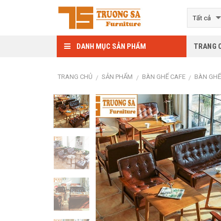
Skip
to
content
DANH MỤC SẢN PHẨM
TRANG 
TRANG CHỦ
SẢN PHẨM
BÀN GHẾ CAFE
BÀN GHẾ
/
/
/