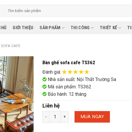
CHỦ
GIỚI THIỆU
SẢN PHẨM
THI CÔNG
THIẾT KẾ
TI
 SOFA CAFE
Bàn ghế sofa cafe TS362
Đánh giá
:
Nhà sản xuất: Nội Thất Trường Sa
Mã sản phẩm: TS362
Bảo hành: 12 tháng
Liên hệ
MUA NGAY