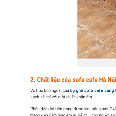
2. Chất liệu của sofa cafe Hà N
Vỏ bọc bên ngoài của
bộ ghế sofa cafe sang 
sạch sẽ chỉ với một chiếc khăn ẩm.
Phần đệm lót bên trong được làm bằng mút D40 c
mang đến cảm giác êm ái, dễ chịu cho người sử