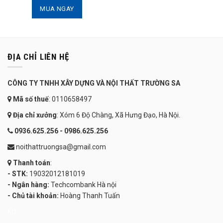
MUA NGAY
ĐỊA CHỈ LIÊN HỆ
CÔNG TY TNHH XÂY DỰNG VÀ NỘI THẤT TRƯỜNG SA
Mã số thuế
: 0110658497
Địa chỉ xưởng
: Xóm 6 Độ Chàng, Xã Hưng Đạo, Hà Nội.
0936.625.256 - 0986.625.256
noithattruongsa@gmail.com
Thanh toán
:
- STK:
19032012181019
- Ngân hàng:
Techcombank Hà nội
- Chủ tài khoản:
Hoàng Thanh Tuấn
KU