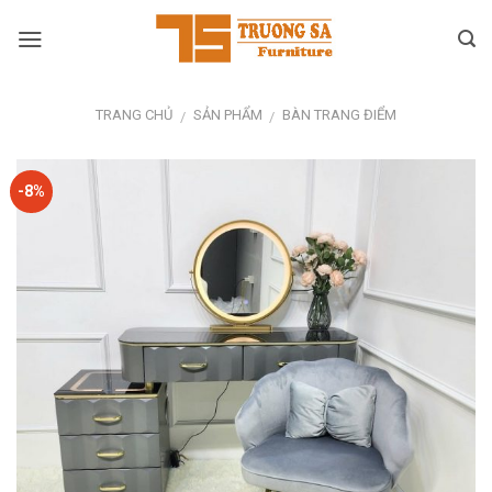
Skip
to
content
TRANG CHỦ
SẢN PHẨM
BÀN TRANG ĐIỂM
/
/
-8%