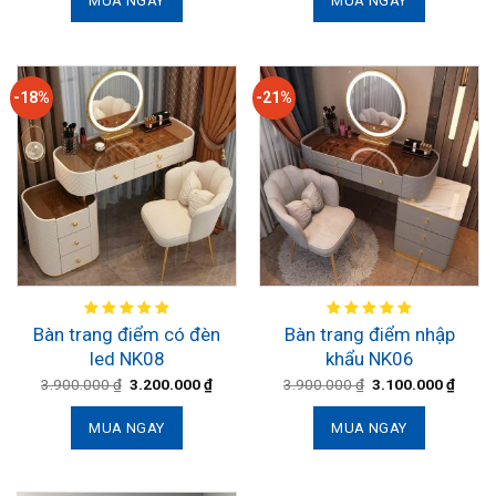
MUA NGAY
MUA NGAY
-18%
-21%
Bàn trang điểm có đèn
Bàn trang điểm nhập
led NK08
khẩu NK06
3.900.000
₫
3.200.000
₫
3.900.000
₫
3.100.000
₫
MUA NGAY
MUA NGAY