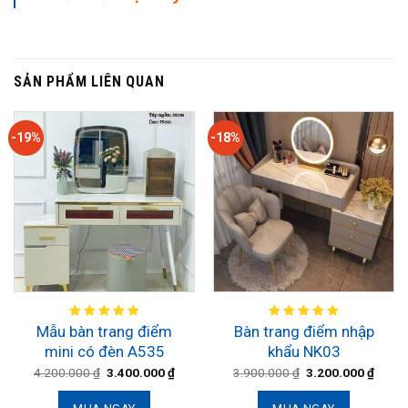
SẢN PHẨM LIÊN QUAN
-19%
-18%
Mẫu bàn trang điểm
Bàn trang điểm nhập
mini có đèn A535
khẩu NK03
4.200.000
₫
3.400.000
₫
3.900.000
₫
3.200.000
₫