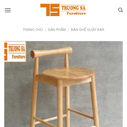
Skip
to
content
TRANG CHỦ
SẢN PHẨM
BÀN GHẾ QUẦY BAR
/
/