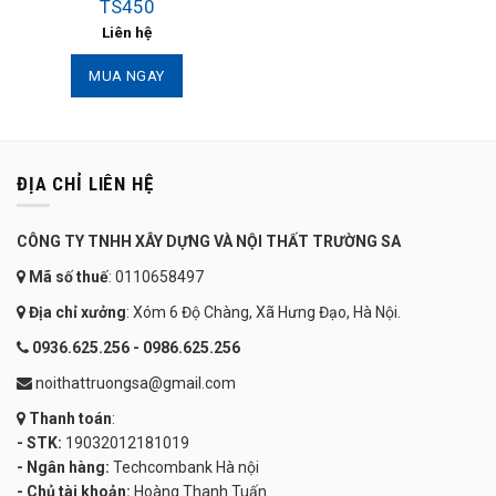
TS450
Liên hệ
MUA NGAY
ĐỊA CHỈ LIÊN HỆ
CÔNG TY TNHH XÂY DỰNG VÀ NỘI THẤT TRƯỜNG SA
Mã số thuế
: 0110658497
Địa chỉ xưởng
: Xóm 6 Độ Chàng, Xã Hưng Đạo, Hà Nội.
0936.625.256 - 0986.625.256
noithattruongsa@gmail.com
Thanh toán
:
- STK:
19032012181019
- Ngân hàng:
Techcombank Hà nội
- Chủ tài khoản:
Hoàng Thanh Tuấn