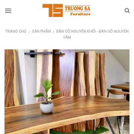
Skip
to
content
TRANG CHỦ
SẢN PHẨM
BÀN GỖ NGUYÊN KHỐI - BÀN GỖ NGUYÊN
/
/
TẤM