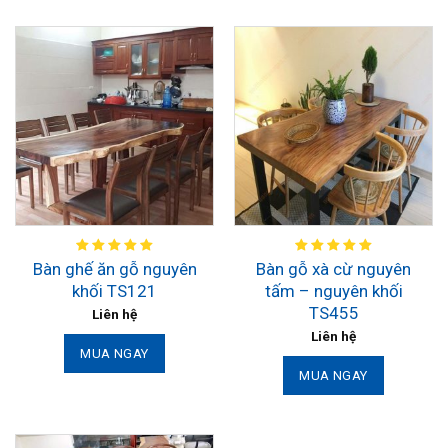
Bàn ghế ăn gỗ nguyên
Bàn gỗ xà cừ nguyên
khối TS121
tấm – nguyên khối
TS455
Liên hệ
Liên hệ
MUA NGAY
MUA NGAY