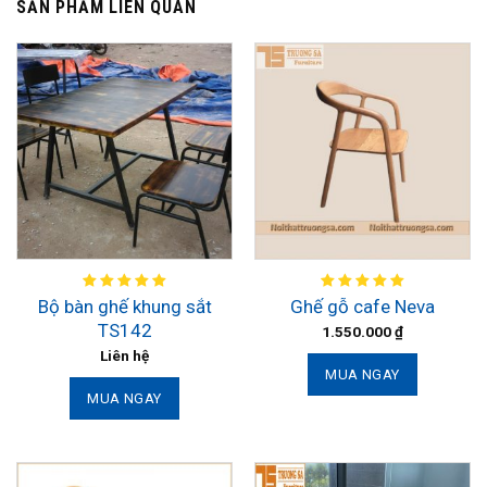
SẢN PHẨM LIÊN QUAN
Bộ bàn ghế khung sắt
Ghế gỗ cafe Neva
TS142
1.550.000
₫
Liên hệ
MUA NGAY
MUA NGAY