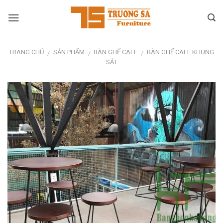
Skip
to
content
TRANG CHỦ
SẢN PHẨM
BÀN GHẾ CAFE
BÀN GHẾ CAFE KHUNG
/
/
/
SẮT