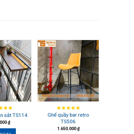
Ghế quầy bar retro
ân sắt TS114
TS506
.000
₫
1.650.000
₫