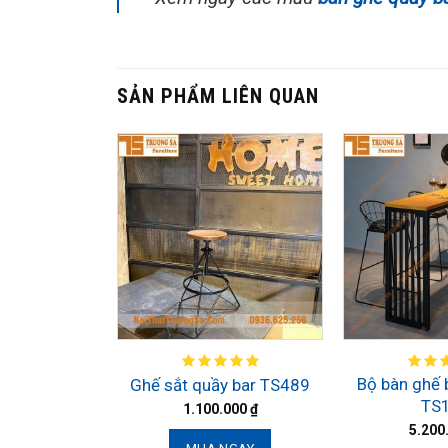
SẢN PHẨM LIÊN QUAN
Bộ bàn ghế 
Ghế sắt quầy bar TS489
TS
1.100.000
₫
5.200