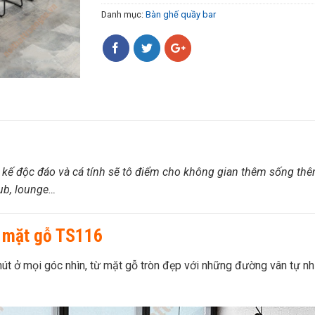
Danh mục:
Bàn ghế quầy bar
t kế độc đáo và cá tính sẽ tô điểm cho không gian thêm sống th
pub, lounge…
t mặt gỗ TS116
út ở mọi góc nhìn, từ mặt gỗ tròn đẹp với những đường vân tự n