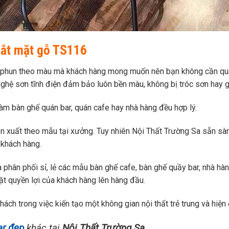
sắt mặt gỗ TS116
 phun theo màu mà khách hàng mong muốn nên bạn không cần quá 
ghệ sơn tĩnh điện đảm bảo luôn bền màu, không bị tróc sơn hay g
làm bàn ghế quán bar, quán cafe hay nhà hàng đều hợp lý.
 xuất theo mẫu tại xưởng. Tuy nhiên Nội Thất Trường Sa sẵn sàng
khách hàng.
 phân phối sỉ, lẻ các mẫu bàn ghế cafe, bàn ghế quầy bar, nhà hà
ặt quyền lợi của khách hàng lên hàng đầu.
h trong việc kiến tạo một không gian nội thất trẻ trung và hiện 
ar đẹp
khác tại
Nội Thất Trường Sa