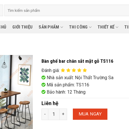
CHỦ
GIỚI THIỆU
SẢN PHẨM
THI CÔNG
THIẾT KẾ
TI
Bàn ghế bar chân sắt mặt gỗ TS116
Đánh giá
:
Nhà sản xuất: Nội Thất Trường Sa
Mã sản phẩm: TS116
Bảo hành: 12 Tháng
Liên hệ
MUA NGAY