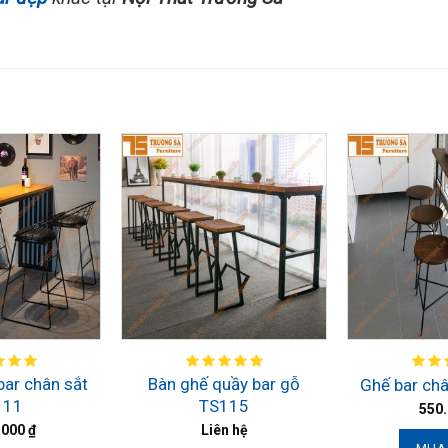
bar chân sắt
Bàn ghế quầy bar gỗ
Ghế bar ch
111
TS115
550
.000
₫
Liên hệ